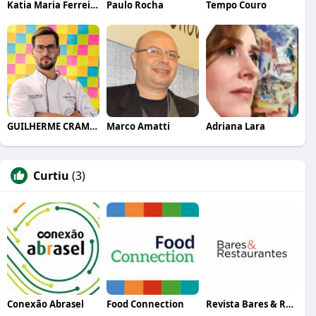
Katia Maria Ferreira
Paulo Rocha
Tempo Couro
GUILHERME CRAMER BALLE
Marco Amatti
Adriana Lara
Curtiu
(3)
Conexão Abrasel
Food Connection
Revista Bares & Restaurantes