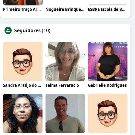
Primeiro Traço Arquitetura
Nogueira Brinquedos
ESBRE Escola de Bares e Restaurantes
Seguidores
(10)
Sandra Araújo do Carmo
Telma Ferraracio
Gabrielle Rodrigues