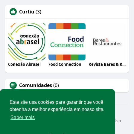
Curtiu
(3)
Conexão Abrasel
Food Connection
Revista Bares & Restaurantes
Comunidades
(0)
Este site usa cookies para garantir que você
obtenha a melhor experiência em nosso site.
© 2026 Rede Abrasel
Saber mais
Início
Sobre
Contato
Privacidade
Termos de Uso
Conteúdos exclusivos