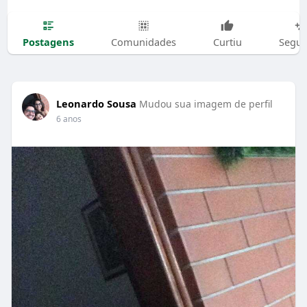
Postagens
Comunidades
Curtiu
Segui
Leonardo Sousa
Mudou sua imagem de perfil
6 anos