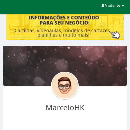
Visitante
MarceloHK