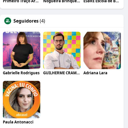
Primeiro Traço Arquitetura
Nogueira Brinquedos
ESBRE Escola de Bares e Restaurantes
Seguidores
(4)
Gabrielle Rodrigues
GUILHERME CRAMER BALLE
Adriana Lara
Paula Antonacci