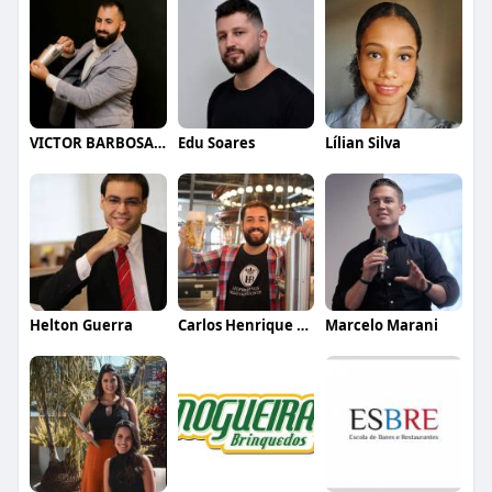
VICTOR BARBOSA QUARANTA
Edu Soares
Lílian Silva
Helton Guerra
Carlos Henrique de Faria Vasconcelos
Marcelo Marani