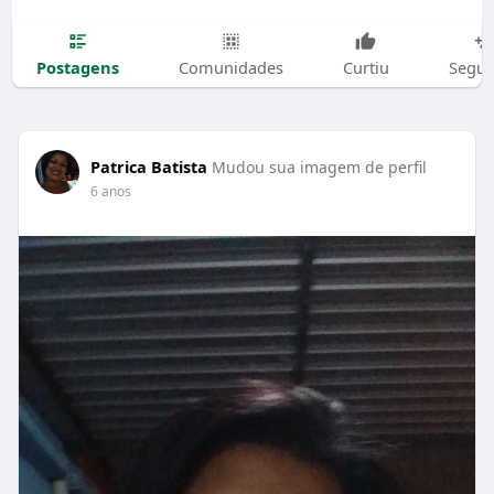
Postagens
Comunidades
Curtiu
Segui
Patrica Batista
Mudou sua imagem de perfil
6 anos