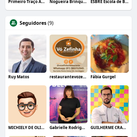
Primeiro Traço Arquitetura
Nogueira Brinquedos
ESBRE Escola de Bares e Restaurantes
Seguidores
(9)
Ruy Matos
restaurantevozefinha
Fábia Gurgel
MICHIELY DE OLIVEIRA
Gabrielle Rodrigues
GUILHERME CRAMER BALLE