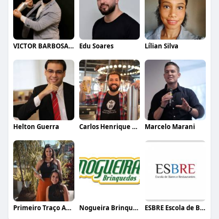
VICTOR BARBOSA QUARANTA
Edu Soares
Lílian Silva
Helton Guerra
Carlos Henrique de Faria Vasconcelos
Marcelo Marani
Primeiro Traço Arquitetura
Nogueira Brinquedos
ESBRE Escola de Bares e Restaurantes