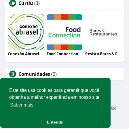
Curtiu
(3)
Conexão Abrasel
Food Connection
Revista Bares & Restaurantes
Comunidades
(0)
Este site usa cookies para garantir que você
obtenha a melhor experiência em nosso site.
© 2026 Rede Abrasel
Saber mais
Início
Sobre
Contato
Privacidade
Termos de Uso
Conteúdos exclusivos
Idioma
Entendi!