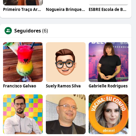
Primeiro Traço Arquitetura
Nogueira Brinquedos
ESBRE Escola de Bares e Restaurantes
Seguidores
(6)
Francisco Galvao
Suely Ramos Silva
Gabrielle Rodrigues