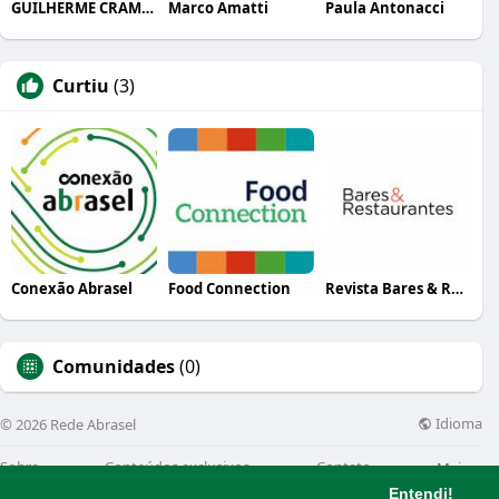
GUILHERME CRAMER BALLE
Marco Amatti
Paula Antonacci
Curtiu
(3)
Conexão Abrasel
Food Connection
Revista Bares & Restaurantes
Comunidades
(0)
Idioma
© 2026 Rede Abrasel
Sobre
Conteúdos exclusivos
Contato
Mais
Entendi!