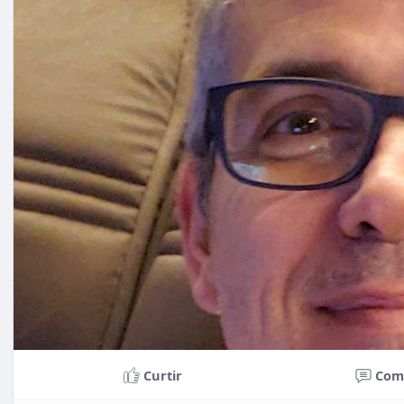
Curtir
Com