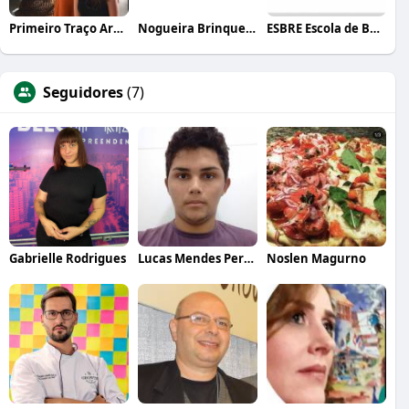
Primeiro Traço Arquitetura
Nogueira Brinquedos
ESBRE Escola de Bares e Restaurantes
Seguidores
(7)
Gabrielle Rodrigues
Lucas Mendes Pereira
Noslen Magurno