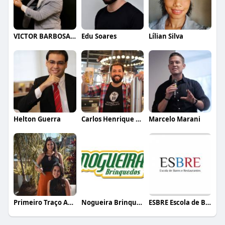
VICTOR BARBOSA QUARANTA
Edu Soares
Lílian Silva
Helton Guerra
Carlos Henrique de Faria Vasconcelos
Marcelo Marani
Primeiro Traço Arquitetura
Nogueira Brinquedos
ESBRE Escola de Bares e Restaurantes