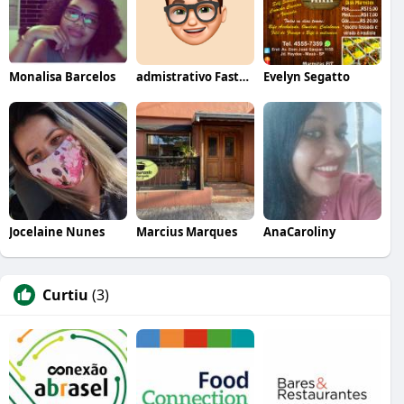
Monalisa Barcelos
admistrativo Fastemaki temakeria
Evelyn Segatto
Jocelaine Nunes
Marcius Marques
AnaCaroliny
Curtiu
(3)