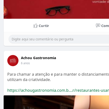
Curtir
Com
Achou Gastronomia
6 anos
Para chamar a atenção e para manter o distanciament
utilizam da criatividade.
https://achougastronomia.com.b....r/restaurantes-usa