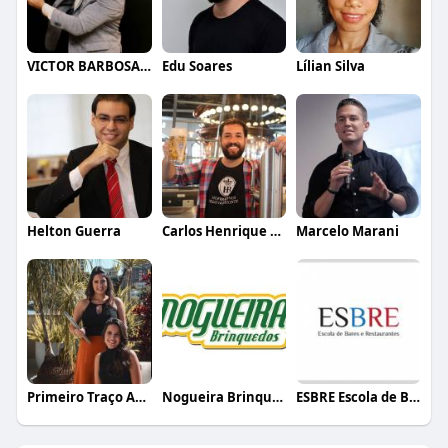
VICTOR BARBOSA QUARANTA
Edu Soares
Lílian Silva
Helton Guerra
Carlos Henrique de Faria Vasconcelos
Marcelo Marani
Primeiro Traço Arquitetura
Nogueira Brinquedos
ESBRE Escola de Bares e Restaurantes