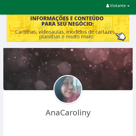
Visitante
AnaCaroliny