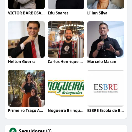
VICTOR BARBOSA QUARANTA
Edu Soares
Lílian Silva
Helton Guerra
Carlos Henrique de Faria Vasconcelos
Marcelo Marani
Primeiro Traço Arquitetura
Nogueira Brinquedos
ESBRE Escola de Bares e Restaurantes
Seguidores
(0)