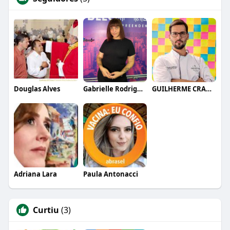
Douglas Alves
Gabrielle Rodrigues
GUILHERME CRAMER BALLE
Adriana Lara
Paula Antonacci
Curtiu
(3)