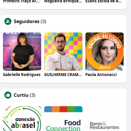
Primeiro Traço Arquitetura
Nogueira Brinquedos
ESBRE Escola de Bares e Restaurantes
Seguidores
(3)
Gabrielle Rodrigues
GUILHERME CRAMER BALLE
Paula Antonacci
Curtiu
(3)