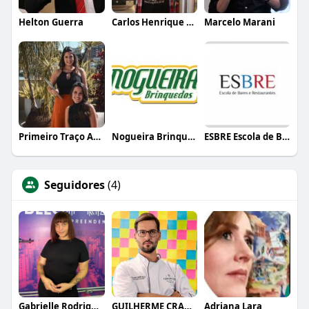
Helton Guerra
Carlos Henrique de Faria Vasconcelos
Marcelo Marani
Primeiro Traço Arquitetura
Nogueira Brinquedos
ESBRE Escola de Bares e Restaurantes
Seguidores
(4)
Gabrielle Rodrigues
GUILHERME CRAMER BALLE
Adriana Lara