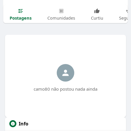
Postagens
Comunidades
Curtiu
Segui
camo80 não postou nada ainda
Info