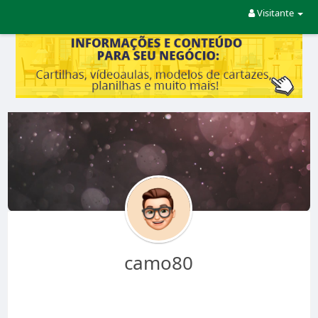
Visitante
camo80