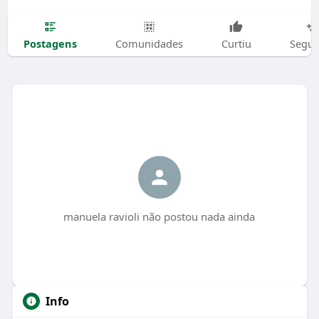
Postagens
Comunidades
Curtiu
Segui
manuela ravioli não postou nada ainda
Info