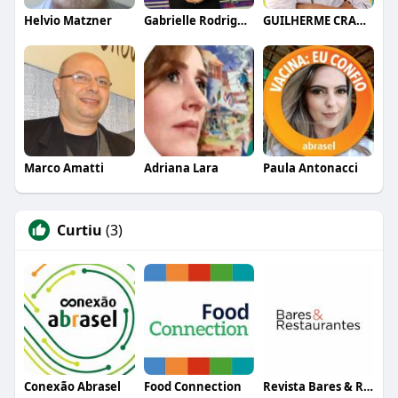
Helvio Matzner
Gabrielle Rodrigues
GUILHERME CRAMER BALLE
Marco Amatti
Adriana Lara
Paula Antonacci
Curtiu
(3)
Conexão Abrasel
Food Connection
Revista Bares & Restaurantes