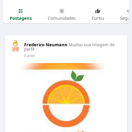
Postagens
Comunidades
Curtiu
Segui
Frederico Neumann
Mudou sua imagem de
perfil
6 anos