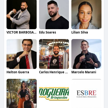
VICTOR BARBOSA QUARANTA
Edu Soares
Lílian Silva
Helton Guerra
Carlos Henrique de Faria Vasconcelos
Marcelo Marani