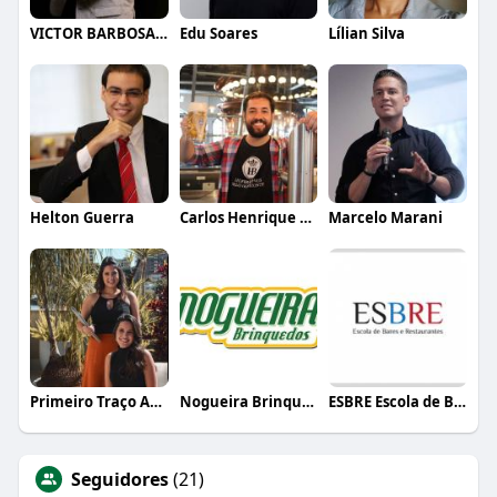
VICTOR BARBOSA QUARANTA
Edu Soares
Lílian Silva
Helton Guerra
Carlos Henrique de Faria Vasconcelos
Marcelo Marani
Primeiro Traço Arquitetura
Nogueira Brinquedos
ESBRE Escola de Bares e Restaurantes
Seguidores
(21)