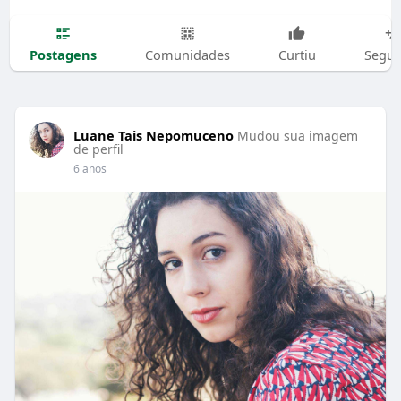
Postagens
Comunidades
Curtiu
Segui
Luane Tais Nepomuceno
Mudou sua imagem
de perfil
6 anos