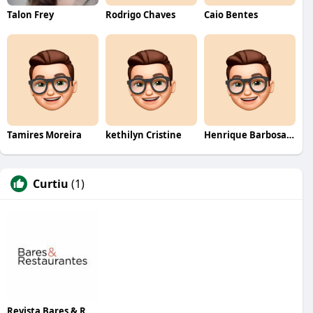
Talon Frey
Rodrigo Chaves
Caio Bentes
Tamires Moreira
kethilyn Cristine
Henrique Barbosa Yokobataki
Curtiu
(1)
Revista Bares & Restaurantes