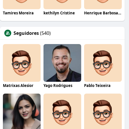
Tamires Moreira
kethilyn Cristine
Henrique Barbosa Yokobataki
Seguidores
(540)
Matrixas Alesior
Yago Rodrigues
Pablo Teixeira