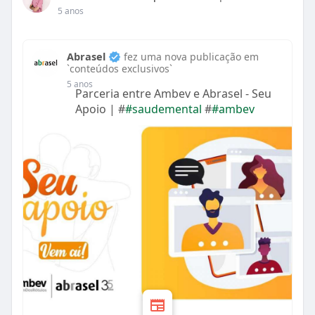
5 anos
l
s
c
Abrasel
fez uma nova publicação em
r
`conteúdos exclusivos`
e
5 anos
Parceria entre Ambev e Abrasel - Seu
e
Apoio | #
#saudemental
#
#ambev
n