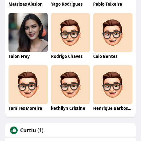
Matrixas Alesior
Yago Rodrigues
Pablo Teixeira
Talon Frey
Rodrigo Chaves
Caio Bentes
Tamires Moreira
kethilyn Cristine
Henrique Barbosa Yokobataki
Curtiu
(1)