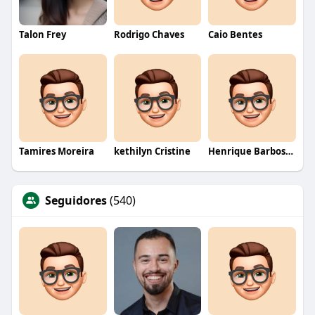
Talon Frey
Rodrigo Chaves
Caio Bentes
Tamires Moreira
kethilyn Cristine
Henrique Barbosa Yokobataki
Seguidores
(540)