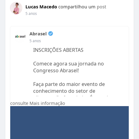
Lucas Macedo
compartilhou um
post
5 anos
Abrasel
5 anos
INSCRIÇÕES ABERTAS
Comece agora sua jornada no
Congresso Abrasel!
Faça parte do maior evento de
conhecimento do setor de
alimentação fora do lar. É gratuito e
consulte Mais informação
online! 3 dias de palestras exclusivas
com os principais conteúdos do setor
para você aprender e alavancar seu
negócio cada vez mais. Além da feira
virtual para aumentar seu networking
e o mesa ao vivo trazendo as