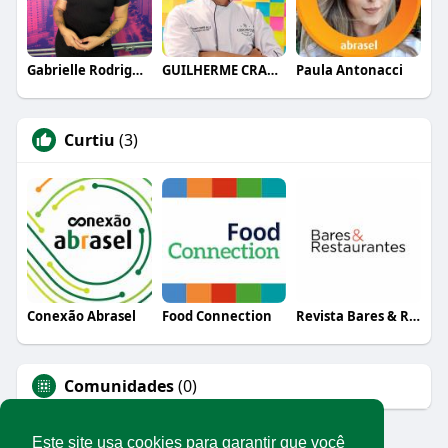
Gabrielle Rodrigues
GUILHERME CRAMER BALLE
Paula Antonacci
Curtiu
(3)
Conexão Abrasel
Food Connection
Revista Bares & Restaurantes
Comunidades
(0)
Este site usa cookies para garantir que você