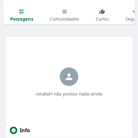
Postagens
Comunidades
Curtiu
Segui
renataH não postou nada ainda
Info