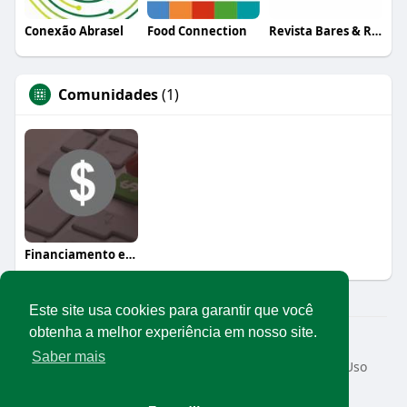
Conexão Abrasel
Food Connection
Revista Bares & Restaurantes
Comunidades
(1)
Financiamento e crédito
Este site usa cookies para garantir que você
obtenha a melhor experiência em nosso site.
© 2026 Rede Abrasel
Saber mais
Início
Sobre
Contato
Privacidade
Termos de Uso
Conteúdos exclusivos