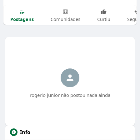
Postagens
Comunidades
Curtiu
Segui
rogerio junior não postou nada ainda
Info