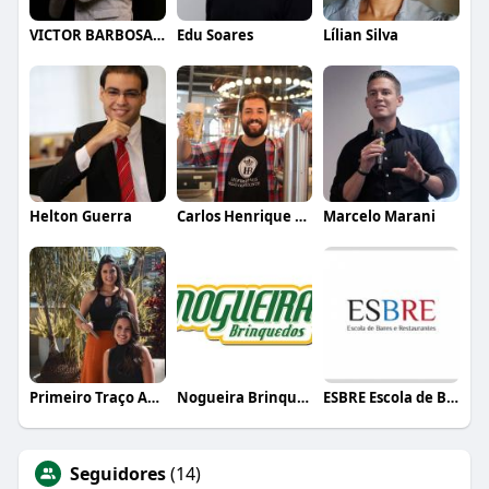
VICTOR BARBOSA QUARANTA
Edu Soares
Lílian Silva
Helton Guerra
Carlos Henrique de Faria Vasconcelos
Marcelo Marani
Primeiro Traço Arquitetura
Nogueira Brinquedos
ESBRE Escola de Bares e Restaurantes
Seguidores
(14)