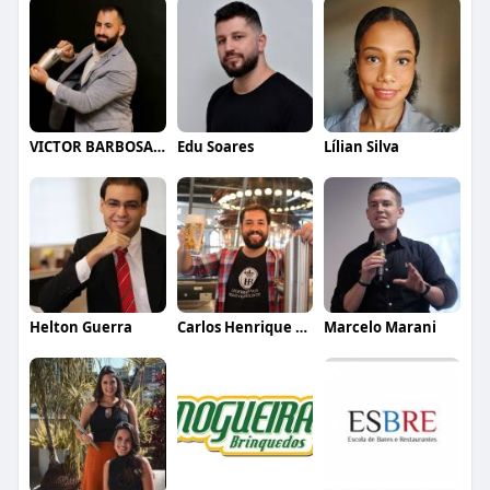
VICTOR BARBOSA QUARANTA
Edu Soares
Lílian Silva
Helton Guerra
Carlos Henrique de Faria Vasconcelos
Marcelo Marani