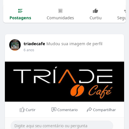
Postagens
Comunidades
Curtiu
Segui
triadecafe
Mudou sua imagem de perfil
6 anos
Curtir
Comentario
Compartilhar