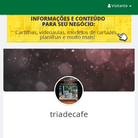
Visitante
triadecafe