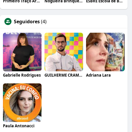
Primeiro Traço Arquitetura
Nogueira Brinquedos
ESBRE Escola de Bares e Restaurantes
Seguidores
(4)
Gabrielle Rodrigues
GUILHERME CRAMER BALLE
Adriana Lara
Paula Antonacci