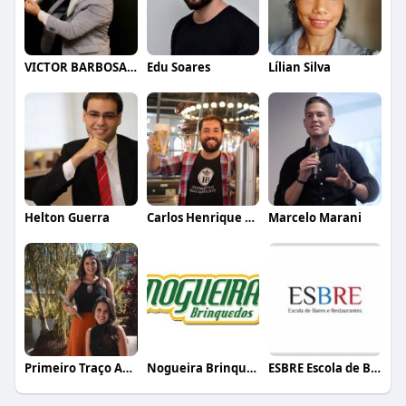
VICTOR BARBOSA QUARANTA
Edu Soares
Lílian Silva
Helton Guerra
Carlos Henrique de Faria Vasconcelos
Marcelo Marani
Primeiro Traço Arquitetura
Nogueira Brinquedos
ESBRE Escola de Bares e Restaurantes