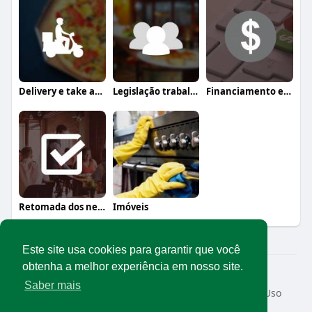
Delivery e take away
Legislação trabalhista
Financiamento e crédito
Retomada dos negócios
Imóveis
Este site usa cookies para garantir que você
obtenha a melhor experiência em nosso site.
© 2026 Rede Abrasel
Saber mais
Início
Sobre
Contato
Privacidade
Termos de Uso
Conteúdos exclusivos