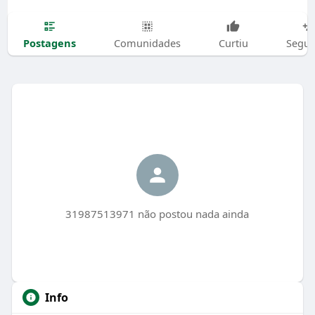
Postagens
Comunidades
Curtiu
Segui
31987513971 não postou nada ainda
Info