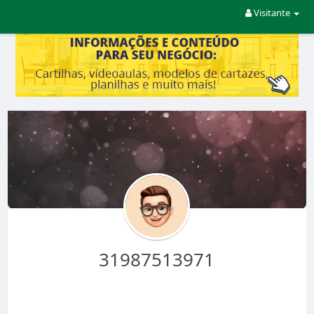
Visitante
31987513971