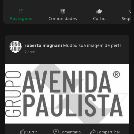
Postagens
Comunidades
Curtiu
Segui
roberto magnani
Mudou sua imagem de perfil
7 anos
Curtir
Comentario
Compartilhar