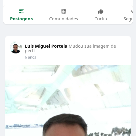
Postagens
Comunidades
Curtiu
Segui
Luis Miguel Portela
Mudou sua imagem de
perfil
6 anos