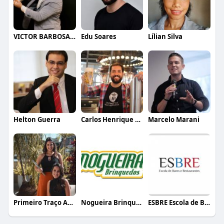
VICTOR BARBOSA QUARANTA
Edu Soares
Lílian Silva
Helton Guerra
Carlos Henrique de Faria Vasconcelos
Marcelo Marani
Primeiro Traço Arquitetura
Nogueira Brinquedos
ESBRE Escola de Bares e Restaurantes