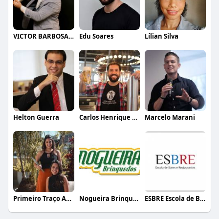
VICTOR BARBOSA QUARANTA
Edu Soares
Lílian Silva
Helton Guerra
Carlos Henrique de Faria Vasconcelos
Marcelo Marani
Primeiro Traço Arquitetura
Nogueira Brinquedos
ESBRE Escola de Bares e Restaurantes