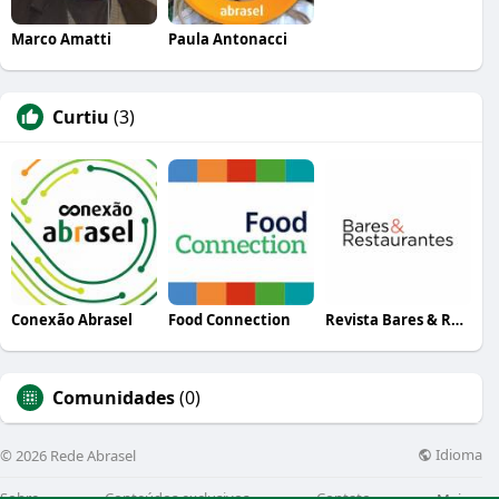
Marco Amatti
Paula Antonacci
Curtiu
(3)
Conexão Abrasel
Food Connection
Revista Bares & Restaurantes
Comunidades
(0)
Idioma
© 2026 Rede Abrasel
Sobre
Conteúdos exclusivos
Contato
Mais