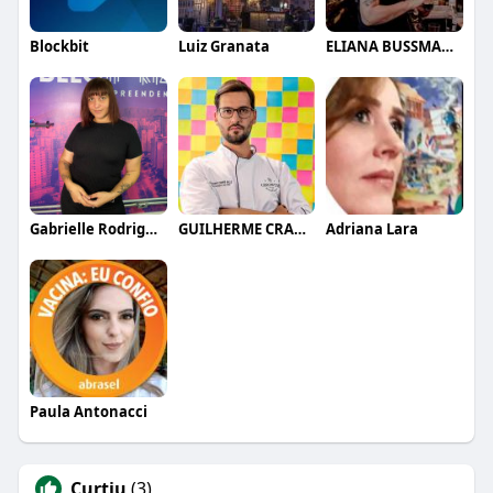
Blockbit
Luiz Granata
ELIANA BUSSMANN CLARET BUENO
Gabrielle Rodrigues
GUILHERME CRAMER BALLE
Adriana Lara
Paula Antonacci
Curtiu
(3)