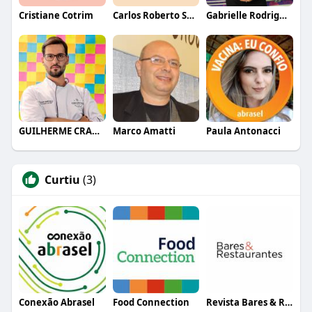
Cristiane Cotrim
Carlos Roberto Santana
Gabrielle Rodrigues
GUILHERME CRAMER BALLE
Marco Amatti
Paula Antonacci
Curtiu
(3)
Conexão Abrasel
Food Connection
Revista Bares & Restaurantes