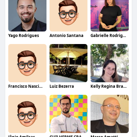
Yago Rodrigues
Antonio Santana
Gabrielle Rodrigues
Francisco Nascimento
Luiz Bezerra
Kelly Regina Brandão
Jânio Amilcar
GUILHERME CRAMER BALLE
Marco Amatti