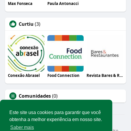
Max Fonseca
Paula Antonacci
Curtiu
(3)
Conexão Abrasel
Food Connection
Revista Bares & Restaurantes
Comunidades
(0)
Este site usa cookies para garantir que você
obtenha a melhor experiência em nosso site.
© 2026 Rede Abrasel
Saber mais
Início
Sobre
Contato
Privacidade
Termos de Uso