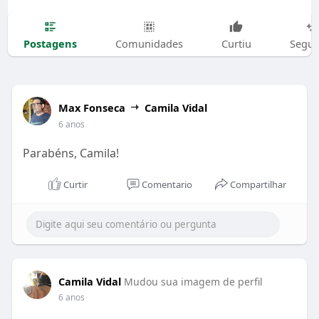
Postagens
Comunidades
Curtiu
Segui
Max Fonseca
Camila Vidal
6 anos
Parabéns, Camila!
Curtir
Comentario
Compartilhar
Camila Vidal
Mudou sua imagem de perfil
6 anos