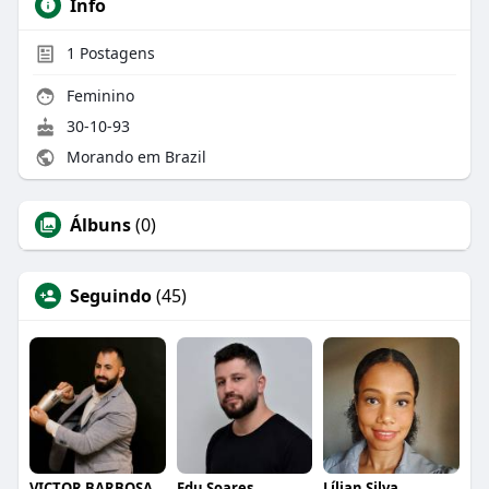
Info
1
Postagens
Feminino
30-10-93
Morando em Brazil
Álbuns
(0)
Seguindo
(45)
VICTOR BARBOSA QUARANTA
Edu Soares
Lílian Silva