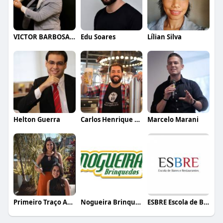
VICTOR BARBOSA QUARANTA
Edu Soares
Lílian Silva
Helton Guerra
Carlos Henrique de Faria Vasconcelos
Marcelo Marani
Primeiro Traço Arquitetura
Nogueira Brinquedos
ESBRE Escola de Bares e Restaurantes