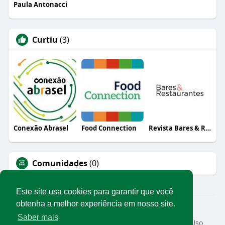
Paula Antonacci
Curtiu
(3)
Conexão Abrasel
Food Connection
Revista Bares & Restaurantes
Comunidades
(0)
Este site usa cookies para garantir que você
obtenha a melhor experiência em nosso site.
© 2026 Rede Abrasel
Saber mais
Início
Sobre
Contato
Privacidade
Termos de Uso