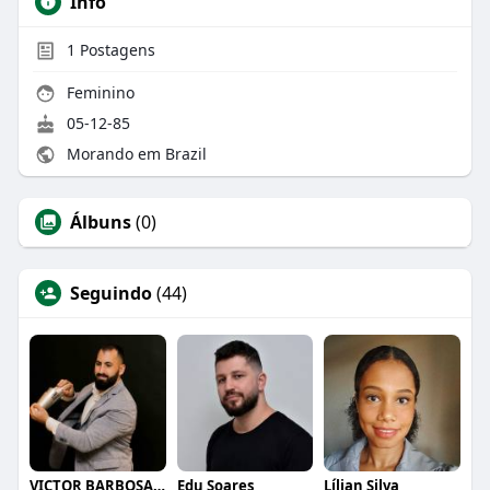
Info
1
Postagens
Feminino
05-12-85
Morando em Brazil
Álbuns
(0)
Seguindo
(44)
VICTOR BARBOSA QUARANTA
Edu Soares
Lílian Silva