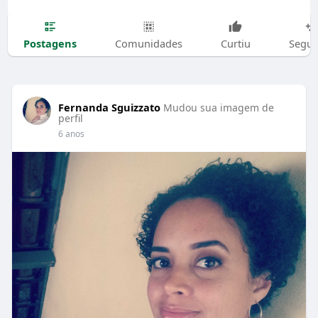
Postagens
Comunidades
Curtiu
Segui
Fernanda Sguizzato
Mudou sua imagem de
perfil
6 anos