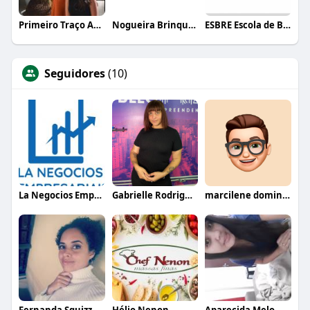
Primeiro Traço Arquitetura
Nogueira Brinquedos
ESBRE Escola de Bares e Restaurantes
Seguidores
(10)
La Negocios Empresariais
Gabrielle Rodrigues
marcilene domingues
Fernanda Sguizzato
Hélio Nenon
Aparecida Melo