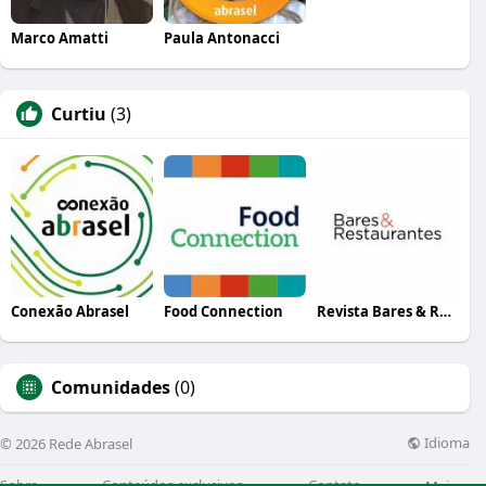
Marco Amatti
Paula Antonacci
Curtiu
(3)
Conexão Abrasel
Food Connection
Revista Bares & Restaurantes
Comunidades
(0)
Idioma
© 2026 Rede Abrasel
Sobre
Conteúdos exclusivos
Contato
Mais