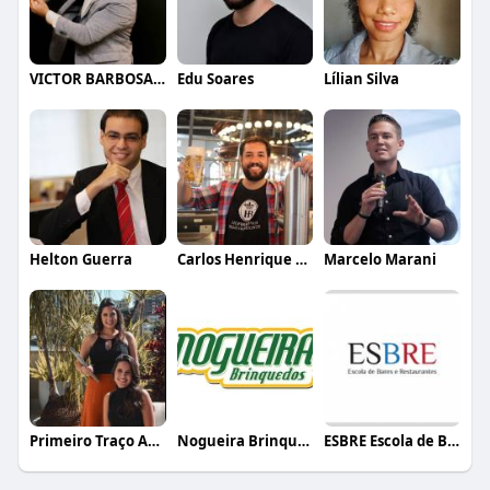
VICTOR BARBOSA QUARANTA
Edu Soares
Lílian Silva
Helton Guerra
Carlos Henrique de Faria Vasconcelos
Marcelo Marani
Primeiro Traço Arquitetura
Nogueira Brinquedos
ESBRE Escola de Bares e Restaurantes