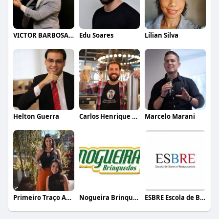
VICTOR BARBOSA QUARANTA
Edu Soares
Lílian Silva
Helton Guerra
Carlos Henrique de Faria Vasconcelos
Marcelo Marani
Primeiro Traço Arquitetura
Nogueira Brinquedos
ESBRE Escola de Bares e Restaurantes