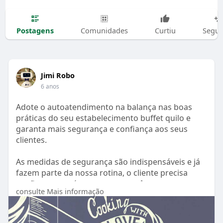
Postagens
Comunidades
Curtiu
Segui
Jimi Robo
6 anos
Adote o autoatendimento na balança nas boas
práticas do seu estabelecimento buffet quilo e
garanta mais segurança e confiança aos seus
clientes.
As medidas de segurança são indispensáveis e já
fazem parte da nossa rotina, o cliente precisa
confiar que está seguro com você.
consulte Mais informação
Utilize inovação e tecnologia na adaptação do seu
estabelecimento.