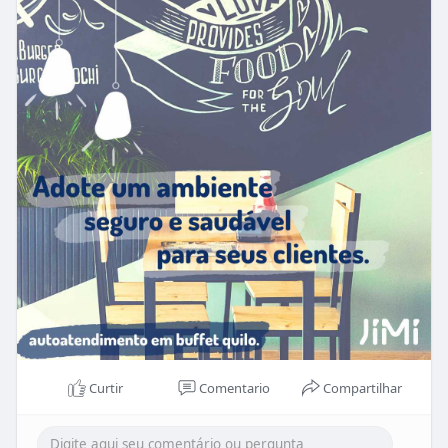
Acompanhe as tendências!
Entre em contato conosco e saiba como podemos
lhe ajudar.
#restaurante
#retomada
#autoatendimento
Curtir
Comentario
Compartilhar