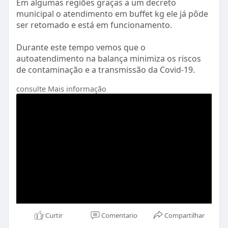
Em algumas regiões graças a um decreto
municipal o atendimento em buffet kg ele já pôde
ser retomado e está em funcionamento.
Durante este tempo vemos que o
autoatendimento na balança minimiza os riscos
de contaminação e a transmissão da Covid-19.
consulte Mais informação
Veja as 03 vantagens do autoatendimento na
balança para estabelecimentos buffet kg!
💡 Saiba mais:
https://www.jimirobo.com
👊SIGAM-ME:
Instagram:
https://www.instagram.com/jimirobo/
#restaurante
#autoatendimento
#self
-service
#retomada
#abrasel
#jimirobo
Curtir
Comentario
Compartilhar
https://youtu.be/E7k4bHtMYqM