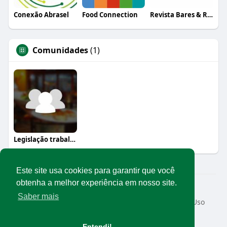
Conexão Abrasel
Food Connection
Revista Bares & Restaurantes
Comunidades
(1)
Legislação trabalhista
Este site usa cookies para garantir que você
obtenha a melhor experiência em nosso site.
© 2026 Rede Abrasel
Saber mais
Início
Sobre
Contato
Privacidade
Termos de Uso
Conteúdos exclusivos
Idioma
Entendi!